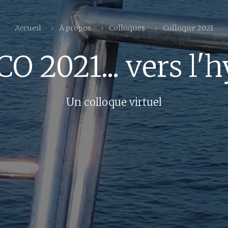
Accueil
À propos
Colloques
Colloque 2021
O 2021... vers l'h
Un colloque virtuel