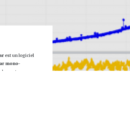
ar
est un logiciel
nar mono-
cialement conçu
 de données
ont inclus dans le