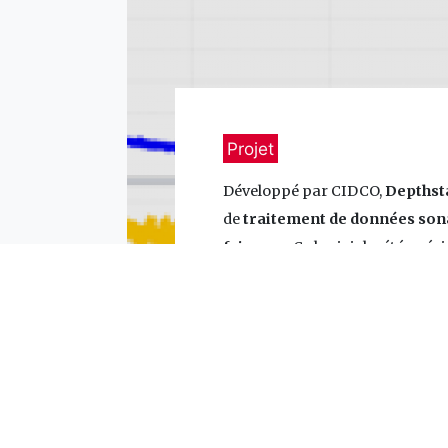
Projet
Développé par CIDCO,
Depthst
de
traitement de données so
faisceau
. Ce logiciel a été spé
pour les besoins de traitement
HydroBall
. Plusieurs modules s
logiciel.
En savoir plus sur DepthStar