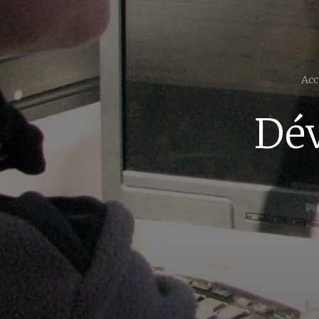
Acc
Dév