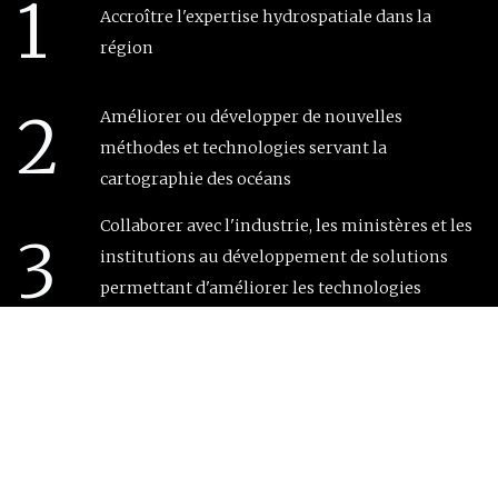
1
Accroître l'expertise hydrospatiale dans la
région
2
Améliorer ou développer de nouvelles
méthodes et technologies servant la
cartographie des océans
Collaborer avec l'industrie, les ministères et les
3
institutions au développement de solutions
permettant d'améliorer les technologies
touchant le secteur maritime
4
Être un élément structurant pour le
développement des services et des technologies
de l'information maritime dans la région.