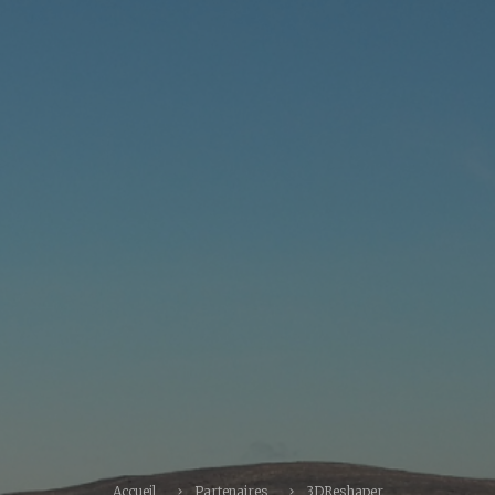
Accueil
Partenaires
3DReshaper