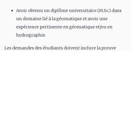
Avoir obtenu un diplôme universitaire (M.Sc.) dans
un domaine lié à la géomatique et avoir une
expérience pertinente en géomatique et/ou en
hydrographie.
Les demandes des étudiants doivent inclure la preuve
d'une formation préalable en géomatique dans les
disciplines suivantes, pendant au moins deux ans :
Géodésie et arpentage ;
Technologies de l'information ;
SIG et analyse des données spatiales ;
Mathématiques appliquées et statistiques pour les
applications géomatiques ;
Positionnement par satellite (GNSS).