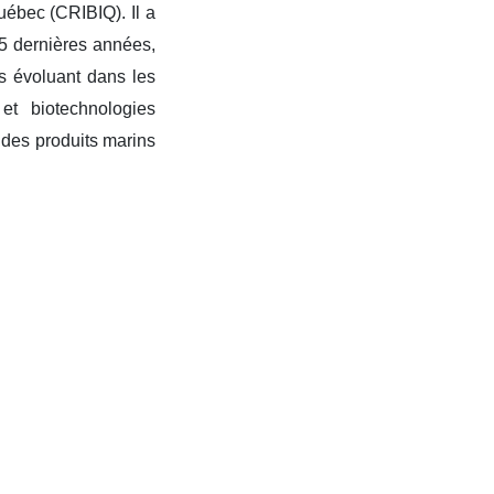
uébec (CRIBIQ). Il a
5 dernières années,
s évoluant dans les
et biotechnologies
 des produits marins
ment économique et
lieu maritime lui a
lusieurs jeunes
uébec maritime et