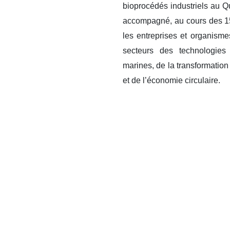
bioprocédés industriels au Q
accompagné, au cours des 1
les entreprises et organisme
secteurs des technologies 
marines, de la transformation
et de l’économie circulaire.
Son expertise en développe
son engagement envers le mi
permis d’accompagner p
entreprises au sein du Q
ailleurs au Québec.